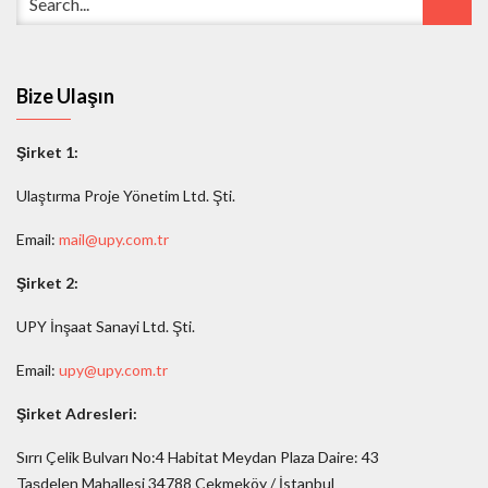
Bize Ulaşın
Şirket 1:
Ulaştırma Proje Yönetim Ltd. Şti.
Email:
mail@upy.com.tr
Şirket 2:
UPY İnşaat Sanayi Ltd. Şti.
Email:
upy@upy.com.tr
Şirket Adresleri:
Sırrı Çelik Bulvarı No:4 Habitat Meydan Plaza Daire: 43
Taşdelen Mahallesi 34788 Çekmeköy / İstanbul