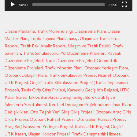
00:00
05:31
Ulaşım Planlama
,
Trafik Mühendisliği
,
Ulaşım Ana Planı
,
Ulaşım
Master Planı
,
Toplu Taşıma Planlaması
, ,
Ulaşım ve Trafik Etüt
Raporu
,
Trafik Etki Analiz Raporu
,
Ulaşım ve Trafik Etüdü
,
Trafik
Sayımları
,
Trafik Simülasyonu
,
Yol Düzenleme Projeleri
,
Kavşak
Düzenleme Projeleri
,
Trafik Düzenleme Projeleri
,
Geometrik
Düzenleme Projeleri
,
Trafik Yönetim Planı
,
Otopark Yerleşim Planı
,
Otopark Dolaşım Planı
,
Trafik Sirkülasyon Projesi
,
Hizmet Otoparkı
UTK Projesi
,
Geçici Trafik Sirkülasyonu Projesi (Trafik Deplasman
Projesi)
,
Tesis Giriş Çıkış Projesi
,
Karayolu Geçiş İzin Belgesi
,
UTK
Karar Süreç Takibi
,
Bürokrasi Danışmanlığı
,
Bürokratik İş ve
İşlemlerin Yürütülmesi
,
Kentsel Dönüşüm Projelendirme
,
İmar Planı
Değişiklikleri
,
Oto Teşhir Yeri Giriş Çıkış Projesi
,
Otopark Araç Giriş
Çıkış Projesi
,
Otopark Ruhsat Projesi
,
Oto Galeri Ruhsat Projesi
,
Araç Şarj İstasyonu Yerleşim Projesi
,
Kalıcı UTK Projesi
,
Geçici
UTK Kararı
,
Ulaşım Koridor Projesi
,
Trafik Danışmanlık Hizmeti
,