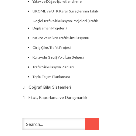
Yatay ve Düşey İşaretlendirme
UKOME ve UTK Karar Süreçlerinin Takibi
Geçici Trafik Sirkülasyon Projeleri (Trafik
Deplasman Projeleri)
Makro ve Mikro Trafik Simülasyonu
Giriş Çıkış Trafik Projesi
Karayolu Geçiş Yolu İzin Belgesi
Trafik Sirkülasyon Planları
Toplu Taşım Planlaması
Coğrafi Bilgi Sistemleri
Etüt, Raporlama ve Danışmanlık