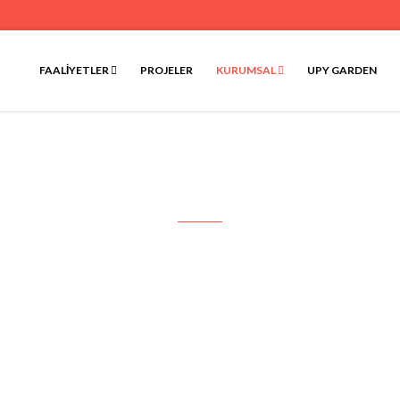
FAALIYETLER
PROJELER
KURUMSAL
UPY GARDEN
Çözüm Ortakları