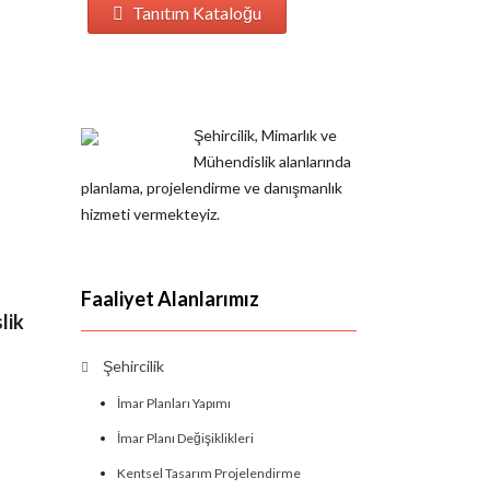
Tanıtım Kataloğu
Şehircilik, Mimarlık ve
Mühendislik alanlarında
planlama, projelendirme ve danışmanlık
hizmeti vermekteyiz.
Faaliyet Alanlarımız
lik
Şehircilik
İmar Planları Yapımı
İmar Planı Değişiklikleri
Kentsel Tasarım Projelendirme