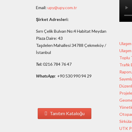
Email:
upy@upy.com.tr
Şirket Adresleri:
Sırrı Çelik Bulvarı No:4 Habitat Meydan
Plaza Daire: 43
Ulaşım
Taşdelen Mahallesi 34788 Çekmeköy /
Ulaşım
İstanbul
Toplu 
Tel:
0216 784 76 47
Trafik
Rapor
WhatsApp:
+90 530 990 94 29
Sayımla
Düzenl
Projele
Geomet
Yöneti
Tanıtım Kataloğu
Otopar
Sirküla
UTK Pr