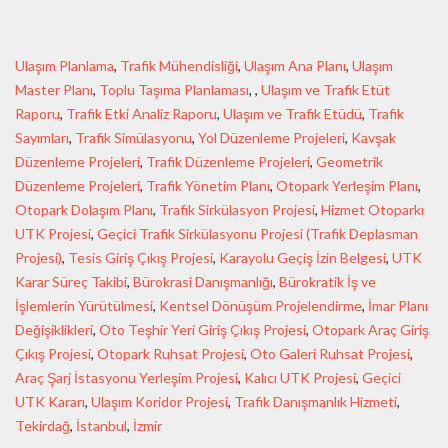
Ulaşım Planlama
,
Trafik Mühendisliği
,
Ulaşım Ana Planı
,
Ulaşım
Master Planı
,
Toplu Taşıma Planlaması
, ,
Ulaşım ve Trafik Etüt
Raporu
,
Trafik Etki Analiz Raporu
,
Ulaşım ve Trafik Etüdü
,
Trafik
Sayımları
,
Trafik Simülasyonu
,
Yol Düzenleme Projeleri
,
Kavşak
Düzenleme Projeleri
,
Trafik Düzenleme Projeleri
,
Geometrik
Düzenleme Projeleri
,
Trafik Yönetim Planı
,
Otopark Yerleşim Planı
,
Otopark Dolaşım Planı
,
Trafik Sirkülasyon Projesi
,
Hizmet Otoparkı
UTK Projesi
,
Geçici Trafik Sirkülasyonu Projesi (Trafik Deplasman
Projesi)
,
Tesis Giriş Çıkış Projesi
,
Karayolu Geçiş İzin Belgesi
,
UTK
Karar Süreç Takibi
,
Bürokrasi Danışmanlığı
,
Bürokratik İş ve
İşlemlerin Yürütülmesi
,
Kentsel Dönüşüm Projelendirme
,
İmar Planı
Değişiklikleri
,
Oto Teşhir Yeri Giriş Çıkış Projesi
,
Otopark Araç Giriş
Çıkış Projesi
,
Otopark Ruhsat Projesi
,
Oto Galeri Ruhsat Projesi
,
Araç Şarj İstasyonu Yerleşim Projesi
,
Kalıcı UTK Projesi
,
Geçici
UTK Kararı
,
Ulaşım Koridor Projesi
,
Trafik Danışmanlık Hizmeti
,
Tekirdağ
,
İstanbul
,
İzmir