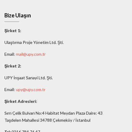
Bize Ulaşın
Şirket 1:
Ulaştırma Proje Yönetim Ltd. Şti.
Email:
mail@upy.com.tr
Şirket 2:
UPY İnşaat Sanayi Ltd. Şti.
Email:
upy@upy.com.tr
Şirket Adresleri:
Sırrı Çelik Bulvarı No:4 Habitat Meydan Plaza Daire: 43
Taşdelen Mahallesi 34788 Çekmeköy / İstanbul
Tel:
0216 784 76 47