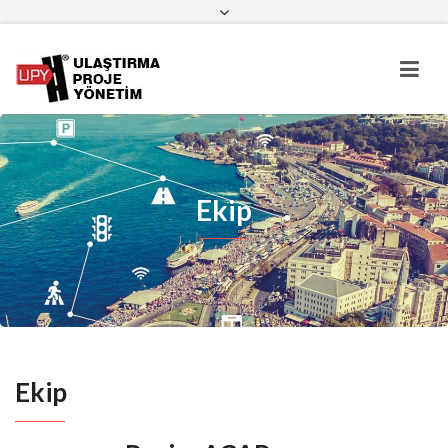
Facebook
Twitter
LinkedIn
YouTube
Google Plus
Instagram
Pinterest
Ekip
Ekip