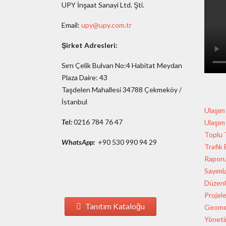
UPY İnşaat Sanayi Ltd. Şti.
Email:
upy@upy.com.tr
Şirket Adresleri:
Sırrı Çelik Bulvarı No:4 Habitat Meydan
Plaza Daire: 43
Taşdelen Mahallesi 34788 Çekmeköy /
İstanbul
Ulaşım
Tel:
0216 784 76 47
Ulaşım
Toplu 
WhatsApp:
+90 530 990 94 29
Trafik
Rapor
Sayımla
Düzenl
Projele
Tanıtım Kataloğu
Geomet
Yöneti