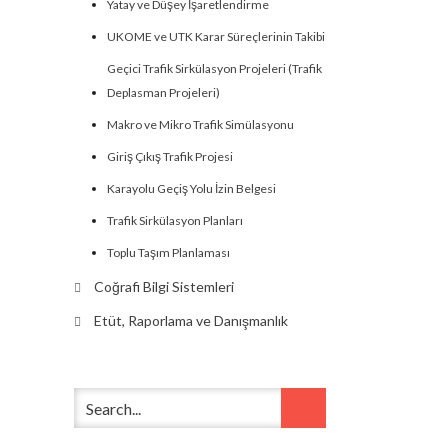
Yatay ve Düşey İşaretlendirme
UKOME ve UTK Karar Süreçlerinin Takibi
Geçici Trafik Sirkülasyon Projeleri (Trafik
Deplasman Projeleri)
Makro ve Mikro Trafik Simülasyonu
Giriş Çıkış Trafik Projesi
Karayolu Geçiş Yolu İzin Belgesi
Trafik Sirkülasyon Planları
Toplu Taşım Planlaması
Coğrafi Bilgi Sistemleri
Etüt, Raporlama ve Danışmanlık