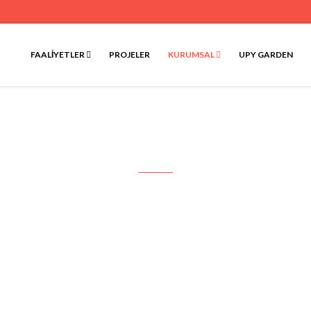
FAALIYETLER
PROJELER
KURUMSAL
UPY GARDEN
Referanslar