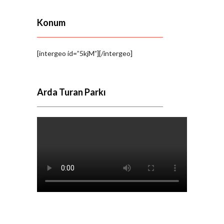
Konum
[intergeo id=”5kjM”][/intergeo]
Arda Turan Parkı